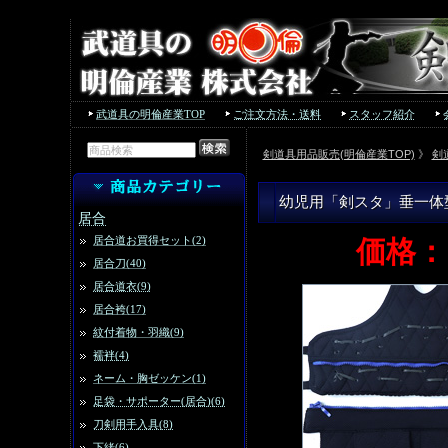
武道具の明倫産業TOP
ご注文方法・送料
スタッフ紹介
剣道具用品販売(明倫産業TOP)
》
剣
幼児用「剣スタ」垂一体
居合
居合道お買得セット(2)
価格
居合刀(40)
居合道衣(9)
居合袴(17)
紋付着物・羽織(9)
襦袢(4)
ネーム・胸ゼッケン(1)
足袋・サポーター(居合)(6)
刀剣用手入具(8)
下緒(6)