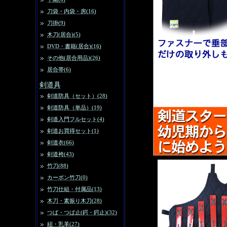
刀袋・内袋・房(16)
刀掛(9)
木刀(居合)(5)
DVD・書籍(居合)(16)
その他(居合用品)(26)
居合帯(6)
剣道具
剣道防具（セット）(28)
剣道防具（単品）(19)
剣道入門フルセット(4)
剣道お買得セット(1)
剣道衣(66)
剣道袴(43)
竹刀(88)
カーボン竹刀(0)
竹刀仕組・付属品(13)
木刀・素振り木刀(28)
つば・つば止(鍔・鍔止)(32)
紐・乳革(27)