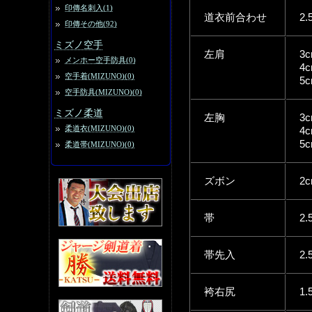
印傳名刺入(1)
道衣前合わせ
2.
印傳その他(92)
ミズノ空手
左肩
3c
メンホー空手防具(0)
4c
空手着(MIZUNO)(0)
5c
空手防具(MIZUNO)(0)
ミズノ柔道
左胸
3c
柔道衣(MIZUNO)(0)
4c
5c
柔道帯(MIZUNO)(0)
ズボン
2c
帯
2.
帯先入
2.
袴右尻
1.