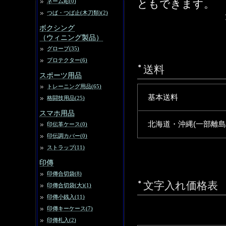
ネーム彫(0)
ともできます。
つば・つば止(木刀類)(2)
ボクシング
（ウィニング製品）
グローブ(35)
プロテクター(6)
送料
スポーツ用品
トレーニング用品(65)
基本送料
格闘技用品(25)
スマホ用品
北海道・沖縄(一部離島
印伝革ケース(0)
印伝調カバー(0)
ストラップ(11)
印傳
印傳合切袋(8)
文字入れ価格表
印傳合切袋(大)(1)
印傳小銭入(11)
印傳キーケース(7)
印傳札入(2)