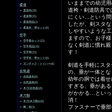
いままでの幼児用
柔道
道袴・剣道防具で
柔道衣(18)
にくい…という問
柔道帯(35)
柔道用品(2)
したが、剣スタな
柔道衣・帯セット(0)
しやすいような工
空手
ますので、お子様
空手着セット(25)
なく剣道に慣れ親
空手用品(10)
す！
空手帯(33)
空手衣・帯セット(0)
ヌンチャク・トイハー(6)
剣道を手軽にスタ
合気道
の、垂が一体とな
合気道衣(8)
幼年の胴では着せ
合気道袴(8)
すぎる、垂がある
木刀(合気道)(9)
がかかる…といっ
木刀類
消！
木刀(木刀類)(26)
ファスナーで垂部
棒・杖(3)