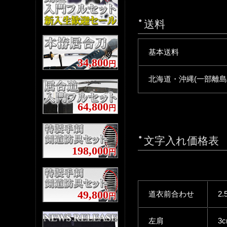
送料
基本送料
34,800
円
北海道・沖縄(一部離島
64,800
円
文字入れ価格表
198,000
円
49,800
道衣前合わせ
2.
円
左肩
3c