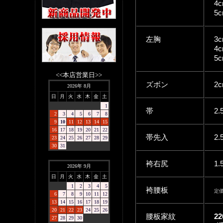
4c
5c
左胸
3c
4c
5c
<<本店営業日>>
ズボン
2c
2026年 8月
日
月
火
水
木
金
土
1
帯
2.
2
3
4
5
6
7
8
9
10
11
12
13
14
15
16
17
18
19
20
21
22
帯先入
2.
23
24
25
26
27
28
29
30
31
袴右尻
1.
2026年 9月
日
月
火
水
木
金
土
1
2
3
4
5
袴腰板
定価
6
7
8
9
10
11
12
13
14
15
16
17
18
19
20
21
22
23
24
25
26
腰板家紋
2
27
28
29
30