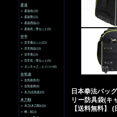
柔道
柔道衣(18)
柔道帯(35)
柔道用品(2)
柔道衣・帯セット(0)
空手
空手着セット(25)
空手用品(10)
空手帯(33)
空手衣・帯セット(0)
ヌンチャク・トイハー(6)
合気道
合気道衣(8)
合気道袴(8)
日本拳法バッグ
木刀(合気道)(9)
リー防具袋(キ
木刀類
木刀(木刀類)(26)
【送料無料】 (
棒・杖(3)