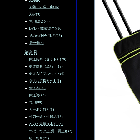
刀袋・内袋・房(16)
刀掛(9)
木刀(居合)(5)
DVD・書籍(居合)(16)
その他(居合用品)(26)
居合帯(6)
剣道具
剣道防具（セット）(28)
剣道防具（単品）(19)
剣道入門フルセット(4)
剣道お買得セット(1)
剣道衣(66)
剣道袴(43)
竹刀(88)
カーボン竹刀(0)
竹刀仕組・付属品(13)
木刀・素振り木刀(28)
つば・つば止(鍔・鍔止)(32)
紐・乳革(27)