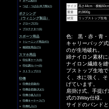
ネーム彫(0)
サイズ
高さ44cm・横幅60c
つば・つば止(木刀類)(2)
重量
約3800g
ボクシング
（ウィニング製品）
材質
リップストップ生地
グローブ(35)
プロテクター(6)
色: 黒・赤・青
スポーツ用品
トレーニング用品(65)
キャリーバッグ式
格闘技用品(25)
のが生地破れ。
スマホ用品
綿ナイロン素材に
印伝革ケース(0)
ナイロン繊維を縫
印伝調カバー(0)
プストップ生地で
ストラップ(11)
く、水に強く、そ
印傳
げています。
印傳合切袋(8)
印傳合切袋(大)(1)
肩掛け式、手提げ
印傳小銭入(11)
式の3Way仕様。
印傳キーケース(7)
サイドのバンドと
印傳札入(2)