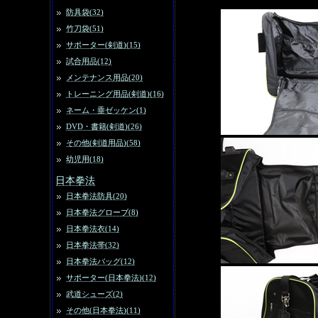
防具袋(32)
竹刀袋(51)
サポーター(剣道)(15)
試合用品(12)
メンテナンス用品(20)
トレーニング用品(剣道)(16)
ネーム・垂ゼッケン(1)
DVD・書籍(剣道)(26)
その他(剣道用品)(58)
幼児用(18)
日本拳法
日本拳法防具(20)
日本拳法グローブ(8)
日本拳法衣(14)
日本拳法帯(32)
日本拳法バッグ(12)
サポーター(日本拳法)(12)
武道シューズ(2)
その他(日本拳法)(11)