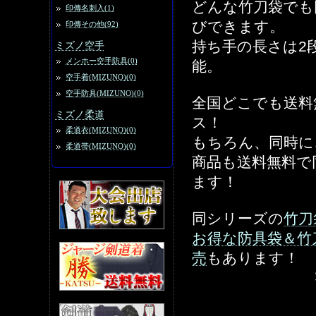
どんな竹刀袋でも
印傳名刺入(1)
びできます。
印傳その他(92)
持ち手の長さは2
ミズノ空手
メンホー空手防具(0)
能。
空手着(MIZUNO)(0)
空手防具(MIZUNO)(0)
全国どこでも送料
ミズノ柔道
ス！
柔道衣(MIZUNO)(0)
もちろん、同時に
柔道帯(MIZUNO)(0)
商品も送料無料で
ます！
同シリーズの
竹刀
お得な防具袋＆竹
売
もあります！