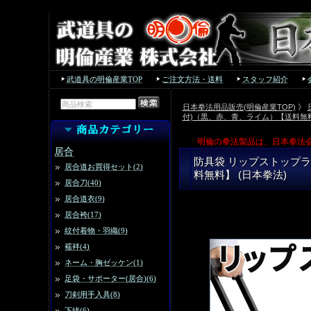
武道具の明倫産業TOP
ご注文方法・送料
スタッフ紹介
日本拳法用品販売(明倫産業TOP)
》
付)（黒、赤、青、ライム）【送料無料
明倫の拳法製品は、日本拳法
居合
防具袋 リップストップ
居合道お買得セット(2)
料無料】 (日本拳法)
居合刀(40)
居合道衣(9)
居合袴(17)
紋付着物・羽織(9)
襦袢(4)
ネーム・胸ゼッケン(1)
足袋・サポーター(居合)(6)
刀剣用手入具(8)
下緒(6)